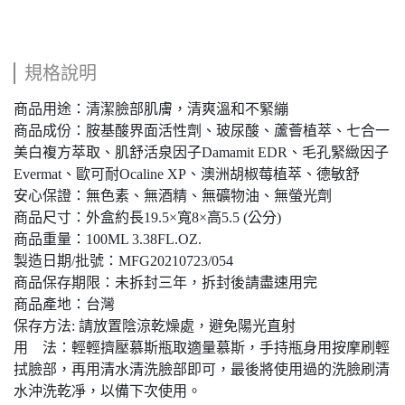
規格說明
商品用途：清潔臉部肌膚，清爽溫和不緊繃
商品成份：胺基酸界面活性劑、玻尿酸、蘆薈植萃、七合一
美白複方萃取、肌舒活泉因子Damamit EDR、毛孔緊緻因子
Evermat、歐可耐Ocaline XP、澳洲胡椒莓植萃、德敏舒
安心保證：無色素、無酒精、無礦物油、無螢光劑
商品尺寸：外盒約長19.5×寬8×高5.5 (公分)
商品重量：100ML 3.38FL.OZ.
製造日期/批號：MFG20210723/054
商品保存期限：未拆封三年，拆封後請盡速用完
商品產地：台灣
保存方法: 請放置陰涼乾燥處，避免陽光直射
用 法：輕輕擠壓慕斯瓶取適量慕斯，手持瓶身用按摩刷輕
拭臉部，再用清水清洗臉部即可，最後將使用過的洗臉刷清
水沖洗乾凈，以備下次使用。