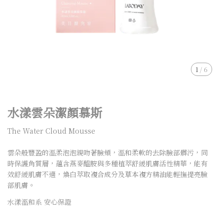
1
/
6
水漾雲朵潔顏慕斯
The Water Cloud Mousse
雲朵般豐盈的溫柔泡泡親吻著臉頰，溫和柔軟的去除臉部髒污，同
時保護角質層，蘊含燕麥醯胺與多種植萃舒緩肌膚活性精華，能有
效舒緩肌膚不適，煥白萃取複合成分及草本複方精油能輕撫提亮臉
部肌膚。
水漾溫和系 安心保證