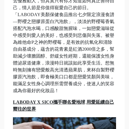
去優雅動人，但其實只有你才知道如何真正善待自
己，情人節是你值得寵愛自己的節日。
「LABODAY美顏保健食品推出七夕限定浪漫食譜
—野櫻之戀膠原蛋白汽泡飲」，淡淡的野櫻莓香氣
搭配汽泡水喝，口感酸甜無腥味，一如戀愛滋味從
中感受到愛人的美好，也感受到悲傷與失落。被譽
為維他命P之神的野櫻莓，是有效的抗氧化和清除
自由基成分，蘊含的花青素是紅酒2000倍之多，幫
助減少壞膽固醇、舒緩女性經期，還能保護女性身
體泌尿道健康，浪漫時日就該如此享受生活。想無
時無刻擁有戀愛般高光清透蘋果肌，來杯自製野櫻
膠原汽泡飲，即食極美口口都是戀愛笑顏與美味，
能滿足女性身心調理所需營養成分，使迷人的笑容
成為你最好的化妝品！
LABODAY X SICO
攜手聯名愛地球
用愛延續自己
嚮往的世界