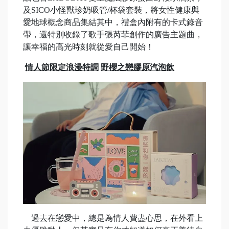
及SICO小怪獸珍奶吸管/杯袋套裝，將女性健康與
愛地球概念商品集結其中，禮盒內附有的卡式錄音
帶，還特別收錄了歌手張芮菲創作的廣告主題曲，
讓幸福的高光時刻就從愛自己開始！
情人節限定浪漫特調
野櫻之戀膠原汽泡飲
過去在戀愛中，總是為情人費盡心思，在外看上