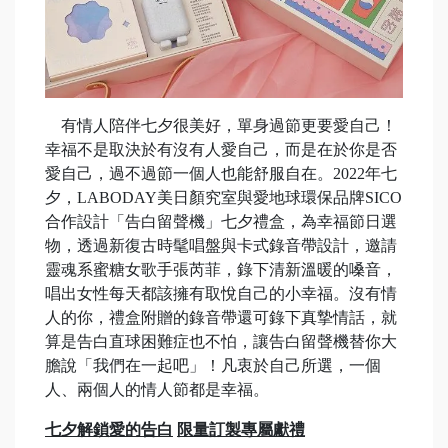
有情人陪伴七夕很美好，單身過節更要愛自己！
幸福不是取決於有沒有人愛自己，而是在於你是否
愛自己，過不過節一個人也能舒服自在。2022年七
夕，LABODAY美日顏究室與愛地球環保品牌SICO
合作設計「告白留聲機」七夕禮盒，為幸福節日選
物，透過新復古時髦唱盤與卡式錄音帶設計，邀請
靈魂系蜜糖女歌手張芮菲，錄下清新溫暖的嗓音，
唱出女性每天都該擁有取悅自己的小幸福。沒有情
人的你，禮盒附贈的錄音帶還可錄下真摯情話，就
算是告白直球困難症也不怕，讓告白留聲機替你大
膽說「我們在一起吧」！凡衷於自己所選，一個
人、兩個人的情人節都是幸福。
七夕解鎖愛的告白
限量訂製專屬獻禮