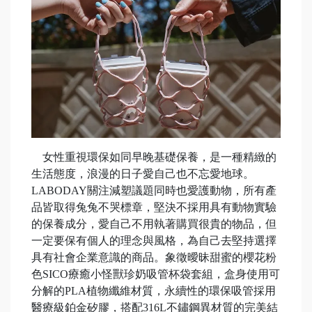
女性重視環保如同早晚基礎保養，是一種精緻的
生活態度，浪漫的日子愛自己也不忘愛地球。
LABODAY關注減塑議題同時也愛護動物，所有產
品皆取得兔兔不哭標章，堅決不採用具有動物實驗
的保養成分，愛自己不用執著購買很貴的物品，但
一定要保有個人的理念與風格，為自己去堅持選擇
具有社會企業意識的商品。象徵曖昧甜蜜的櫻花粉
色SICO療癒小怪獸珍奶吸管杯袋套組，盒身使用可
分解的PLA植物纖維材質，永續性的環保吸管採用
醫療級鉑金矽膠，搭配316L不鏽鋼異材質的完美結