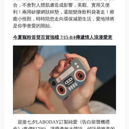
合，不會對人體肌膚造成影響，美觀、實用又便
利！兩用矽膠網狀杯墊，還能變身飲料袋著走！療
癒小怪獸，時時陪您走向環保減塑生活，愛地球將
是你學會愛的開始。
今夏寵粉首登百貨強檔
7/15-8/4
傳遞情人浪漫愛意
迎接七夕LABODAY訂製純愛《告白留聲機禮
盒》(售價$1799)，讓愛勇敢大聲說，傾訴最唯美的