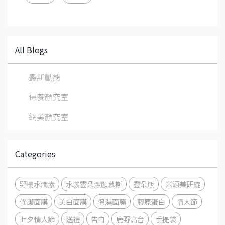
All Blogs
最新動態
保養顏究室
網美顏究室
Categories
野櫻水潤素
水漾雲朵潔顏慕斯
雲朵瓶
米源美研錠
修護面膜
美白面膜
保濕面膜
膠原蛋白
情人節
七夕情人節
送禮
告白
鹿野高台
手提袋