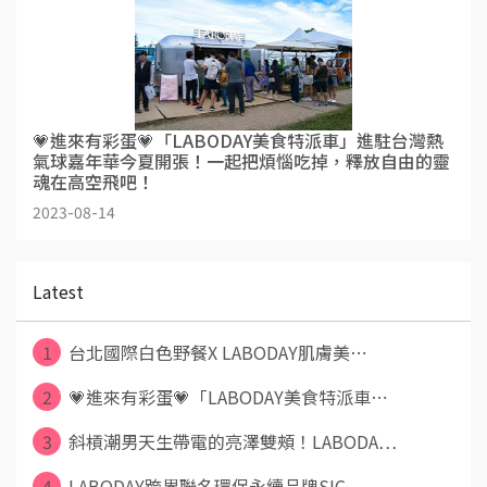
💗進來有彩蛋💗「LABODAY美食特派車」進駐台灣熱
氣球嘉年華今夏開張！一起把煩惱吃掉，釋放自由的靈
魂在高空飛吧！
2023-08-14
Latest
1
台北國際白色野餐X LABODAY肌膚美⋯
2
💗進來有彩蛋💗「LABODAY美食特派車⋯
3
斜槓潮男天生帶電的亮澤雙頰！LABODA⋯
4
LABODAY跨界聯名環保永續品牌SIC⋯