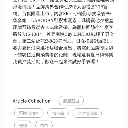
浪漫情話！品牌跨界合作七夕情人節禮盒7/15官
網、百貨限量上市，內含SICO小怪獸珍奶吸管/杯
袋套組、LABODAY野櫻水潤素，凡購買七夕禮盒
即贈可錄音復古卡式錄音帶。為寵粉回饋今年夏季
將於7/15-10/14，首登南港City LINK A棟2樓子丑文
創，第二站於7/23-8/28每周六、日在松菸誠品B1，
參與夏日薄荷選物店聯合展出，將電商品牌導回線
下體驗拉近與消費者的距離，現場還有夏日轉轉樂
免費抽獎活動，歡迎一起來試試好手氣喔！
Article Collection
膠原蛋白
野櫻水潤素
情人節
七夕情人節
送禮
告白